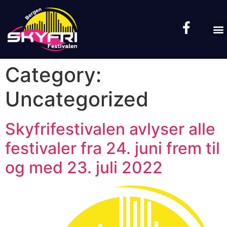
Category:
Uncategorized
Skyfrifestivalen avlyser alle
festivaler fra 24. juni frem til
og med 23. juli 2022