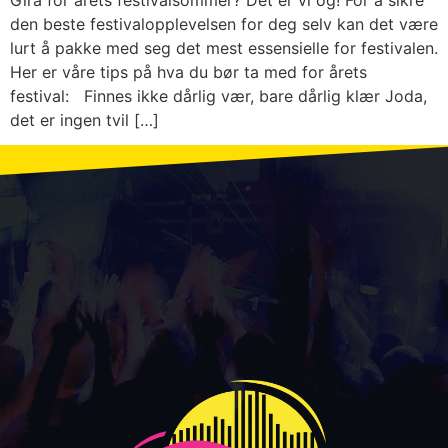
den beste festivalopplevelsen for deg selv kan det være
lurt å pakke med seg det mest essensielle for festivalen.
Her er våre tips på hva du bør ta med for årets
festival: Finnes ikke dårlig vær, bare dårlig klær Joda,
det er ingen tvil […]