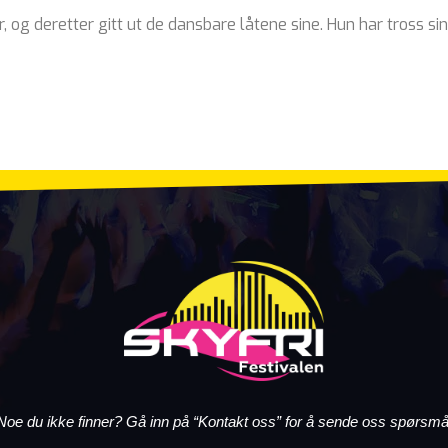
, og deretter gitt ut de dansbare låtene sine. Hun har tross s
Noe du ikke finner? Gå inn på “Kontakt oss” for å sende oss spørsmå