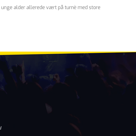
in unge alder allerede vært på turnè med store
l