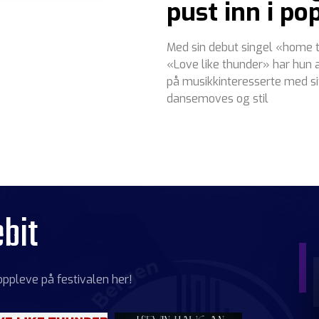
pust inn i p
Med sin debut singel «home 
«Love like thunder» har hun a
på musikkinteresserte med si
dansemoves og stil
bit
oppleve på festivalen her!