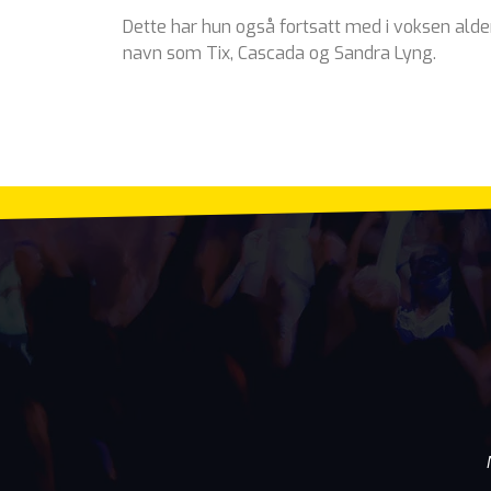
Dette har hun også fortsatt med i voksen alder
navn som Tix, Cascada og Sandra Lyng.