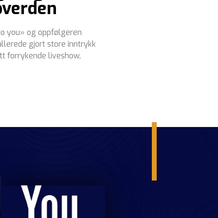
opverden
to you» og oppfølgeren
llerede gjort store inntrykk
tt forrykende liveshow,