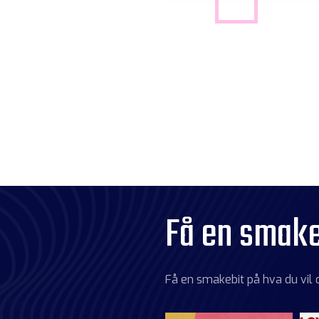
Få en smake
Få en smakebit på hva du vil 